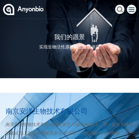
安洋生物，用科技创造美好生活
我们的使命
我们的愿景
不断提升关键原材料的国产化水平及生产制造能力
致力于人医诊断原料、动物诊断原料等领域
实现生物活性原材料工业级供应
南京安洋生物技术有限公司
南京安洋生物技术有限公司坐落于六朝古都-南京，是一家主营体外
诊断试剂上游原材料的高新技术公司，包括抗原抗体的研发、生产